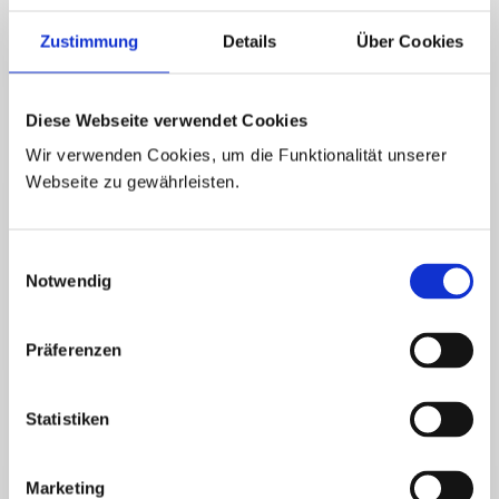
Die Mahlzeiten mit vollwertiger Ernährung (Demeter/Bioland-
Produkte auf Grund unseres Ernährungskonzeptes) sind nach
Zustimmung
Details
Über Cookies
Gruppe verschieden.
Alle Kinder erhalten regelmäßig 3 Mahlzeiten pro Tag: Frühstück,
Mittagessen und Nachmittagsmahlzeit, mitgebrachtes Essen
Diese Webseite verwendet Cookies
entfällt somit. Die Kosten werden im Betreuungsvertrag geregelt.
Wir verwenden Cookies, um die Funktionalität unserer
Webseite zu gewährleisten.
Einwilligungsauswahl
Notwendig
Präferenzen
Statistiken
Marketing