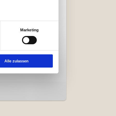
äch und für Sie ein Kennenlernen
Marketing
g unseres pädagogischen Konzeptes
formationen zur Platzvergabe,
nanfrage.
Alle zulassen
: