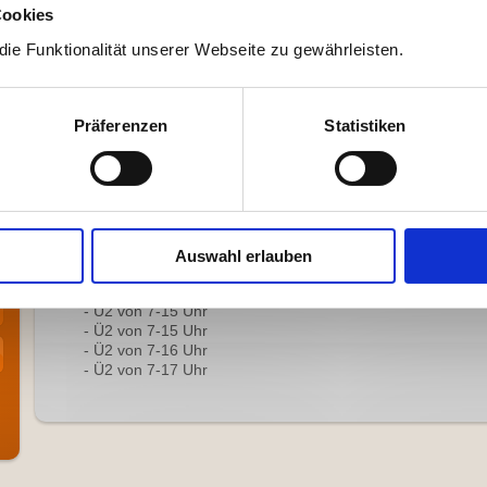
Anmeldung
Cookies
ie Funktionalität unserer Webseite zu gewährleisten.
Anmeldungen müssen schriftlich erfolgen.
Wir wünschen uns ein erstes persönliches Anmelde-Gespr
Präferenzen
Statistiken
der Einrichtung durch die Kita-Leitung in der Vorstellun
und der Konzeptschwerpunkte.
In diesem Anmeldegespräch erhalten Sie alle wichtigen In
Aufnahme, Betreuungskosten usw.
Wir freuen uns auf Ihre telefonische oder
schriftliche
Termi
Auswahl erlauben
Bei uns gibt es vier verschiedene Betreuungsmöglichkeiten
- U2 von 7-15 Uhr
- Ü2 von 7-15 Uhr
- Ü2 von 7-16 Uhr
- Ü2 von 7-17 Uhr